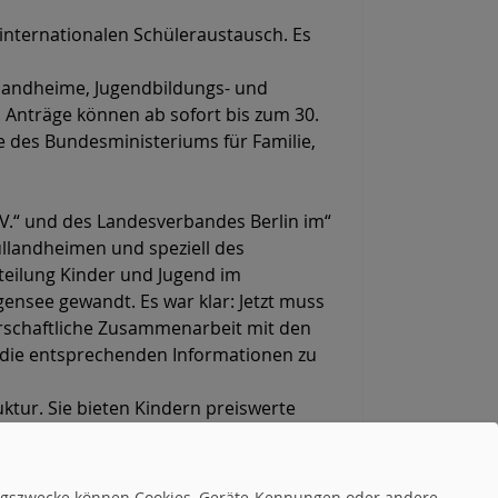
internationalen Schüleraustausch. Es
landheime, Jugendbildungs- und
 Anträge können ab sofort bis zum 30.
te des Bundesministeriums für Familie,
V.“ und des Landesverbandes Berlin im“
ullandheimen und speziell des
bteilung Kinder und Jugend im
ensee gewandt. Es war klar: Jetzt muss
erschaftliche Zusammenarbeit mit den
die entsprechenden Informationen zu
uktur. Sie bieten Kindern preiswerte
ndheim Walter May die Corona-Krise mit
tungszwecke können Cookies, Geräte-Kennungen oder andere