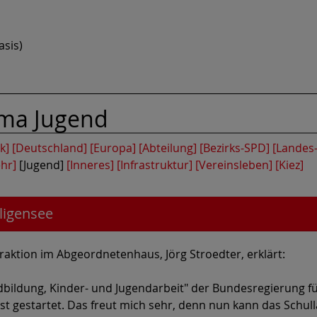
asis)
ema
Jugend
k]
[Deutschland]
[Europa]
[Abteilung]
[Bezirks-SPD]
[Landes
hr]
[Jugend]
[Inneres]
[Infrastruktur]
[Vereinsleben]
[Kiez]
ligensee
raktion im Abgeordnetenhaus, Jörg Stroedter, erklärt:
ildung, Kinder- und Jugendarbeit" der Bundesregierung fü
ust gestartet. Das freut mich sehr, denn nun kann das Schu