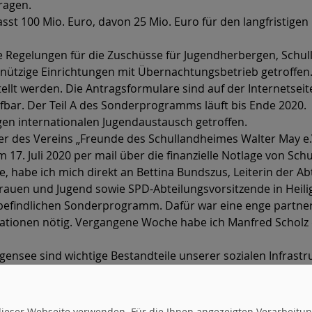
ragen.
 100 Mio. Euro, davon 25 Mio. Euro für den langfristigen 
 Regelungen für die Zuschüsse für Jugendherbergen, Schul
nützige Einrichtungen mit Übernachtungsbetrieb getroffen.
ellt werden. Die Antragsformulare sind auf der Internetsei
fbar. Der Teil A des Sonderprogramms läuft bis Ende 2020.
igen internationalen Jugendaustausch getroffen.
r des Vereins „Freunde des Schullandheimes Walter May e.
17. Juli 2020 per mail über die finanzielle Notlage von Sch
, habe ich mich direkt an Bettina Bundszus, Leiterin der A
rauen und Jugend sowie SPD-Abteilungsvorsitzende in Heilig
t befindlichen Sonderprogramm. Dafür war eine enge partn
tionen nötig. Vergangene Woche habe ich Manfred Scholz 
gensee sind wichtige Bestandteile unserer sozialen Infrastr
r Bildung und Begegnung. Ich hoffe sehr, dass das Schulla
uf dieser Webseite verwenden. Für die Ihnen angezeigten Verarbei